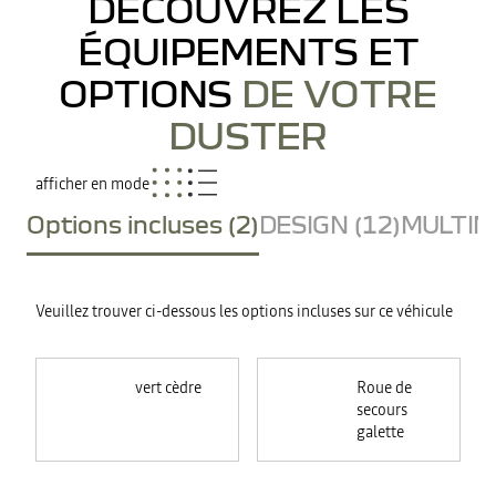
DÉCOUVREZ LES
ÉQUIPEMENTS ET
OPTIONS
DE VOTRE
DUSTER
afficher en mode
Options incluses (2)
DESIGN (12)
MULTIME
Veuillez trouver ci-dessous les options incluses sur ce véhicule
vert cèdre
Roue de
secours
galette