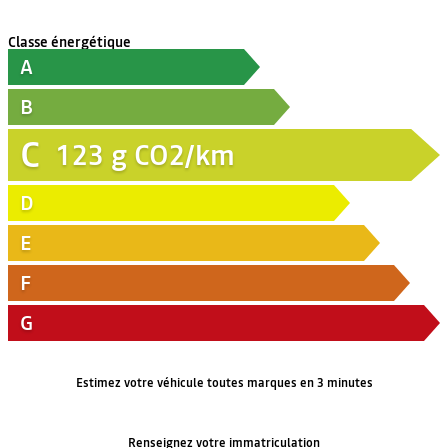
Classe énergétique
A
B
C
123
g CO2/km
D
E
F
G
Estimez votre véhicule toutes marques en 3 minutes
Renseignez votre immatriculation