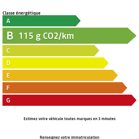
Classe énergétique
A
B
115
g CO2/km
C
D
E
F
G
Estimez votre véhicule toutes marques en 3 minutes
Renseignez votre immatriculation