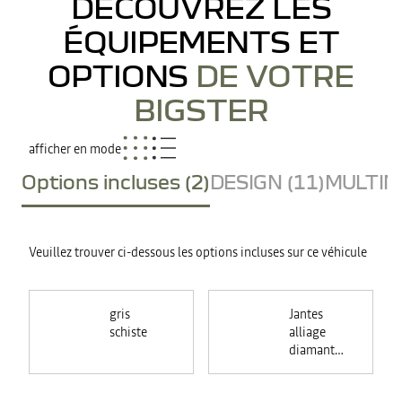
DÉCOUVREZ LES
ÉQUIPEMENTS ET
OPTIONS
DE VOTRE
BIGSTER
afficher en mode
Options incluses (2)
DESIGN (11)
MULTIME
Veuillez trouver ci-dessous les options incluses sur ce véhicule
gris
Jantes
schiste
alliage
diamantées
18"
TAGASAN