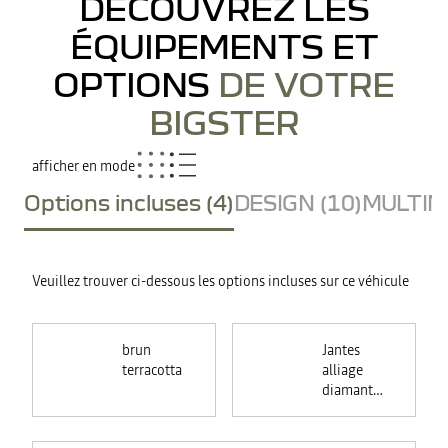
DÉCOUVREZ LES
ÉQUIPEMENTS ET
OPTIONS
DE VOTRE
BIGSTER
afficher en mode
Options incluses (4)
DESIGN (10)
MULTIME
Veuillez trouver ci-dessous les options incluses sur ce véhicule
brun
Jantes
terracotta
alliage
diamantées
18"
TAGASAN