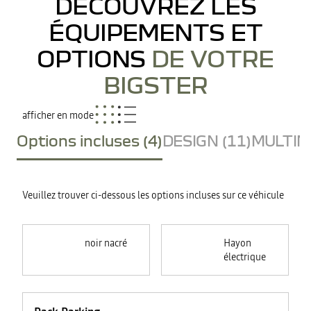
DÉCOUVREZ LES
ÉQUIPEMENTS ET
OPTIONS
DE VOTRE
BIGSTER
afficher en mode
Options incluses (4)
DESIGN (11)
MULTIME
Veuillez trouver ci-dessous les options incluses sur ce véhicule
noir nacré
Hayon
électrique