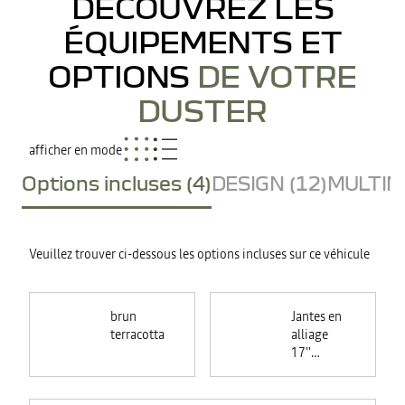
DÉCOUVREZ LES
ÉQUIPEMENTS ET
OPTIONS
DE VOTRE
DUSTER
afficher en mode
Options incluses (4)
DESIGN (12)
MULTIME
Veuillez trouver ci-dessous les options incluses sur ce véhicule
brun
Jantes en
terracotta
alliage
17''
TERGAN
noires