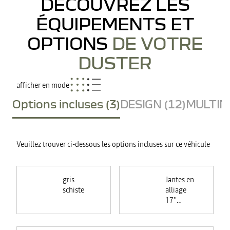
DÉCOUVREZ LES
ÉQUIPEMENTS ET
OPTIONS
DE VOTRE
DUSTER
afficher en mode
Options incluses (3)
DESIGN (12)
MULTIME
Veuillez trouver ci-dessous les options incluses sur ce véhicule
gris
Jantes en
schiste
alliage
17''
TERGAN
noires