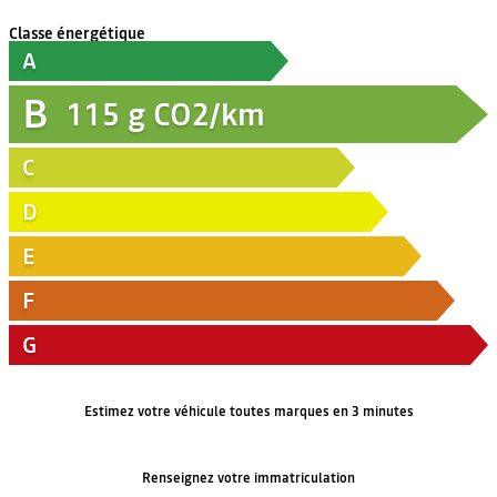
Classe énergétique
A
B
115
g CO2/km
C
D
E
F
G
Estimez votre véhicule toutes marques en 3 minutes
Renseignez votre immatriculation