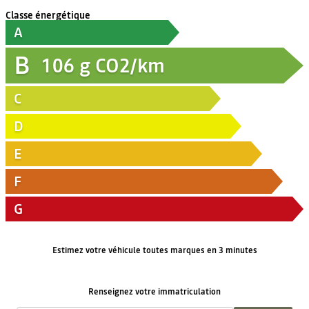
Classe énergétique
A
B
106
g CO2/km
C
D
E
F
G
Estimez votre véhicule toutes marques en 3 minutes
Renseignez votre immatriculation