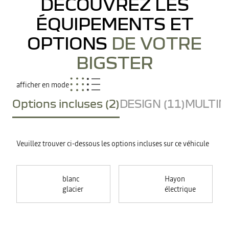
DÉCOUVREZ LES
ÉQUIPEMENTS ET
OPTIONS
DE VOTRE
BIGSTER
afficher en mode
Options incluses (2)
DESIGN (11)
MULTIME
Veuillez trouver ci-dessous les options incluses sur ce véhicule
blanc
Hayon
glacier
électrique