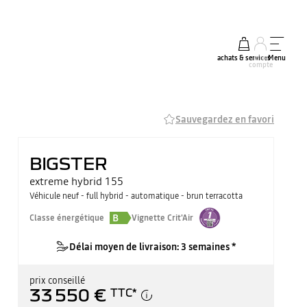
achats & services
mon
Menu
compte
Sauvegardez en favori
BIGSTER
extreme hybrid 155
Véhicule neuf - full hybrid - automatique - brun terracotta
B
Classe énergétique
Vignette Crit'Air
Délai moyen de livraison: 3 semaines *
prix conseillé
33 550 €
TTC
*