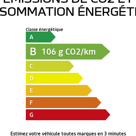
SOMMATION ÉNERGÉT
Classe énergétique
A
B
106
g CO2/km
C
D
E
F
G
Estimez votre véhicule toutes marques en 3 minutes