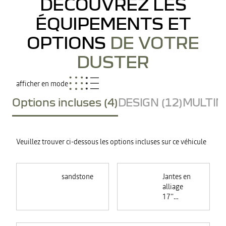
DÉCOUVREZ LES
ÉQUIPEMENTS ET
OPTIONS
DE VOTRE
DUSTER
afficher en mode
Options incluses (4)
DESIGN (12)
MULTIME
Veuillez trouver ci-dessous les options incluses sur ce véhicule
sandstone
Jantes en
alliage
17''
TERGAN
noires