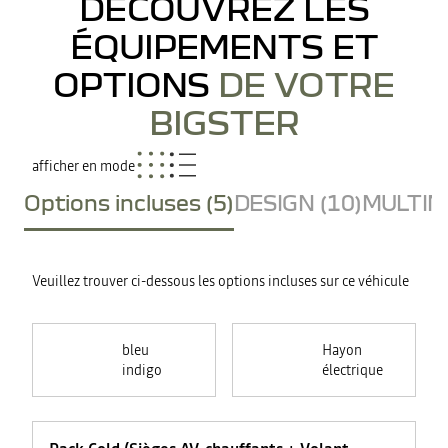
DÉCOUVREZ LES
ÉQUIPEMENTS ET
OPTIONS
DE VOTRE
BIGSTER
afficher en mode
Options incluses (5)
DESIGN (10)
MULTIME
Veuillez trouver ci-dessous les options incluses sur ce véhicule
bleu
Hayon
indigo
électrique