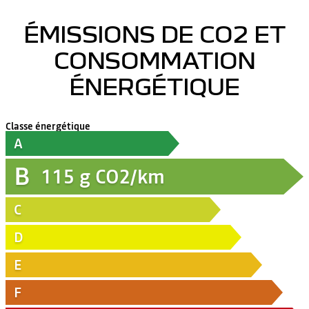
ÉMISSIONS DE CO2 ET
CONSOMMATION
ÉNERGÉTIQUE
Classe énergétique
A
B
115
g CO2/km
C
D
E
F