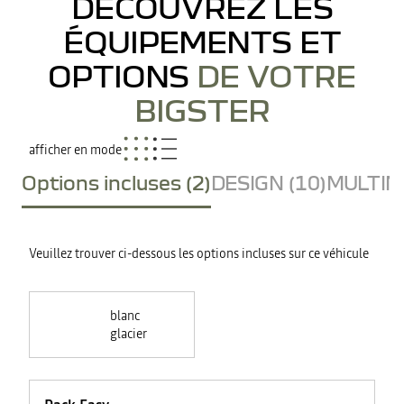
DÉCOUVREZ LES
ÉQUIPEMENTS ET
OPTIONS
DE VOTRE
BIGSTER
afficher en mode
Options incluses (2)
DESIGN (10)
MULTIME
Veuillez trouver ci-dessous les options incluses sur ce véhicule
blanc
glacier