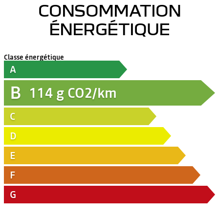
CONSOMMATION
ÉNERGÉTIQUE
Classe énergétique
A
B
114
g CO2/km
C
D
E
F
G