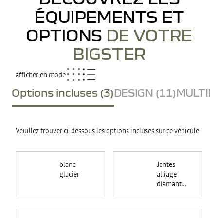
ÉQUIPEMENTS ET
OPTIONS
DE VOTRE
BIGSTER
afficher en mode
Options incluses (3)
DESIGN (11)
MULTIME
Veuillez trouver ci-dessous les options incluses sur ce véhicule
blanc
Jantes
glacier
alliage
diamantées
18"
TAGASAN