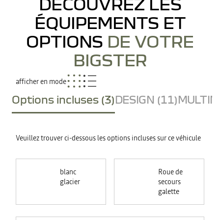
DÉCOUVREZ LES
ÉQUIPEMENTS ET
OPTIONS
DE VOTRE
BIGSTER
afficher en mode
Options incluses (3)
DESIGN (11)
MULTIME
Veuillez trouver ci-dessous les options incluses sur ce véhicule
blanc
Roue de
glacier
secours
galette