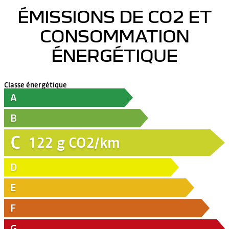
ÉMISSIONS DE CO2 ET
CONSOMMATION
ÉNERGÉTIQUE
Classe énergétique
A
B
C
122
g CO2/km
D
E
F
G