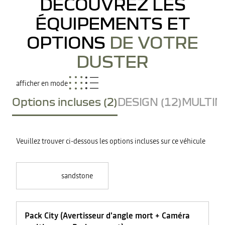
DÉCOUVREZ LES
ÉQUIPEMENTS ET
OPTIONS
DE VOTRE
DUSTER
afficher en mode
Options incluses (2)
DESIGN (12)
MULTIME
Veuillez trouver ci-dessous les options incluses sur ce véhicule
sandstone
Pack City (Avertisseur d'angle mort + Caméra