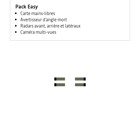
avec trafic
Pack Easy
en temps
réel + son
Carte mains-libres
3D
Avertisseur d'angle mort
d’Arkamys®
Radars avant, arrière et latéraux
6HP)
Caméra multi-vues