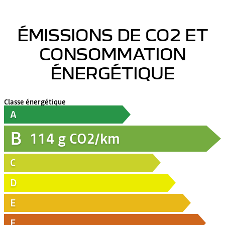
ÉMISSIONS DE CO2 ET
CONSOMMATION
ÉNERGÉTIQUE
Classe énergétique
A
B
114
g CO2/km
C
D
E
F