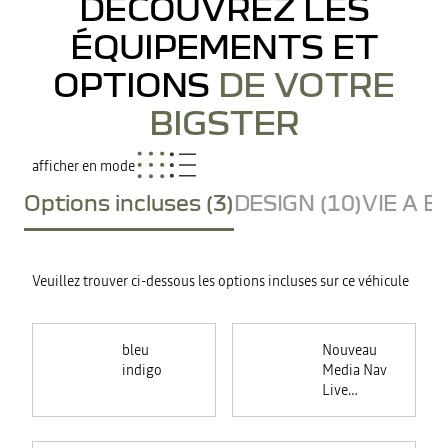
DÉCOUVREZ LES
ÉQUIPEMENTS ET
OPTIONS
DE VOTRE
BIGSTER
afficher en mode
Options incluses (3)
DESIGN (10)
VIE A B
Veuillez trouver ci-dessous les options incluses sur ce véhicule
bleu
Nouveau
indigo
Media Nav
Live
(Navigation
connectée