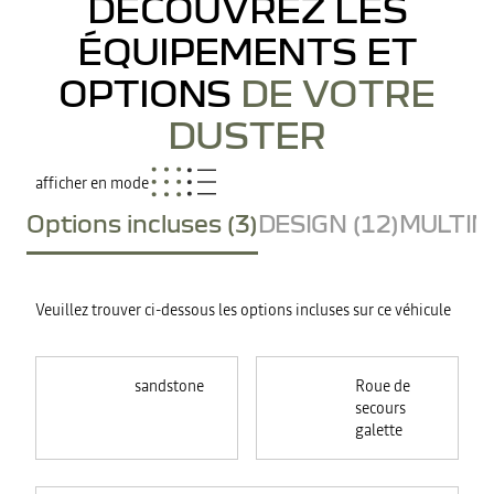
DÉCOUVREZ LES
ÉQUIPEMENTS ET
OPTIONS
DE VOTRE
DUSTER
afficher en mode
Options incluses (3)
DESIGN (12)
MULTIME
Veuillez trouver ci-dessous les options incluses sur ce véhicule
sandstone
Roue de
secours
galette