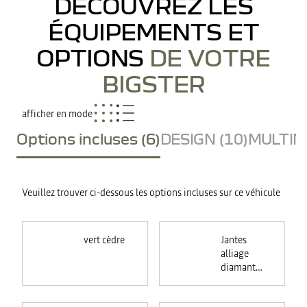
DÉCOUVREZ LES
ÉQUIPEMENTS ET
OPTIONS
DE VOTRE
BIGSTER
afficher en mode
Options incluses (6)
DESIGN (10)
MULTIME
Veuillez trouver ci-dessous les options incluses sur ce véhicule
vert cèdre
Jantes
alliage
diamantées
18"
TAGASAN