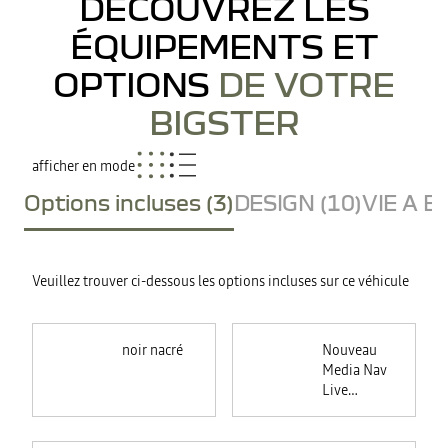
DÉCOUVREZ LES
ÉQUIPEMENTS ET
OPTIONS
DE VOTRE
BIGSTER
afficher en mode
Options incluses (3)
DESIGN (10)
VIE A B
Veuillez trouver ci-dessous les options incluses sur ce véhicule
noir nacré
Nouveau
Media Nav
Live
(Navigation
connectée