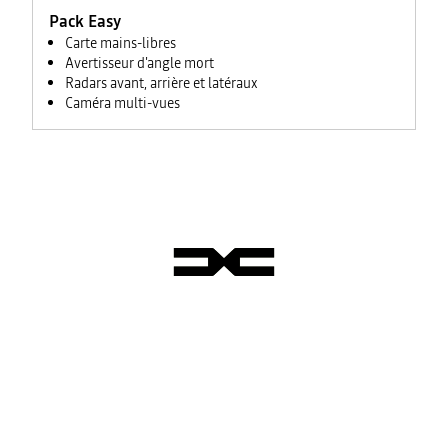
avec trafic
Pack Easy
en temps
réel + son
Carte mains-libres
3D
Avertisseur d'angle mort
d’Arkamys®
Radars avant, arrière et latéraux
6HP)
Caméra multi-vues