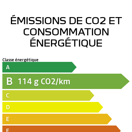
ÉMISSIONS DE CO2 ET
CONSOMMATION
ÉNERGÉTIQUE
Classe énergétique
A
B
114
g CO2/km
C
D
E
F