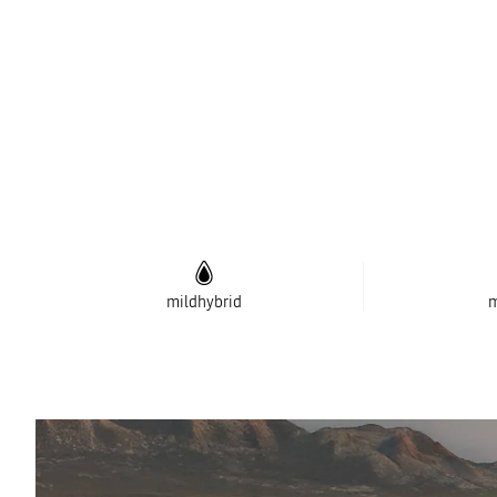
mildhybrid
m