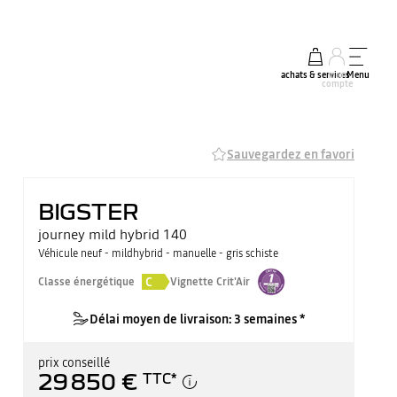
achats & services
mon
Menu
compte
Sauvegardez en favori
BIGSTER
journey mild hybrid 140
Véhicule neuf - mildhybrid - manuelle - gris schiste
C
Classe énergétique
Vignette Crit'Air
Délai moyen de livraison: 3 semaines *
prix conseillé
29 850 €
TTC
*