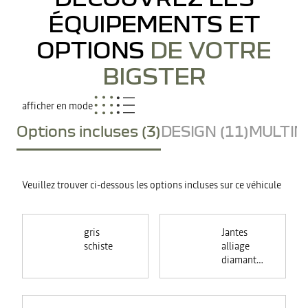
ÉQUIPEMENTS ET
OPTIONS
DE VOTRE
BIGSTER
afficher en mode
Options incluses (3)
DESIGN (11)
MULTIME
Veuillez trouver ci-dessous les options incluses sur ce véhicule
gris
Jantes
schiste
alliage
diamantées
18"
TAGASAN