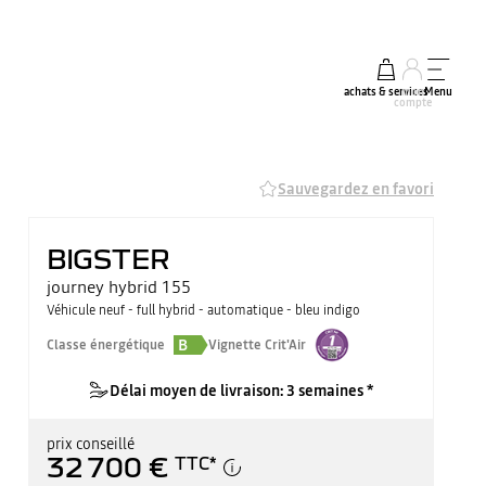
achats & services
mon
Menu
compte
Sauvegardez en favori
BIGSTER
journey hybrid 155
Véhicule neuf - full hybrid - automatique - bleu indigo
B
Classe énergétique
Vignette Crit'Air
Délai moyen de livraison: 3 semaines *
prix conseillé
32 700 €
TTC
*