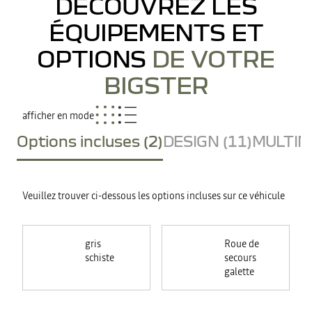
DÉCOUVREZ LES
ÉQUIPEMENTS ET
OPTIONS
DE VOTRE
BIGSTER
afficher en mode
Options incluses (2)
DESIGN (11)
MULTIME
Veuillez trouver ci-dessous les options incluses sur ce véhicule
gris
Roue de
schiste
secours
galette