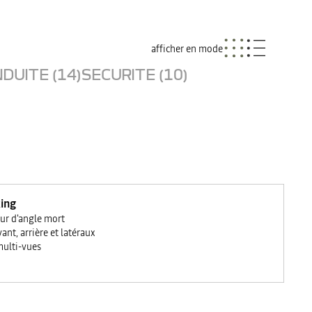
afficher en mode
DUITE (14)
SECURITE (10)
ing
eur d'angle mort
ant, arrière et latéraux
ulti-vues