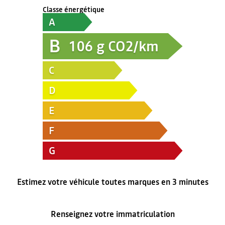
Classe énergétique
A
B
106
g CO2/km
C
D
E
F
G
Estimez votre véhicule toutes marques en 3 minutes
Renseignez votre immatriculation