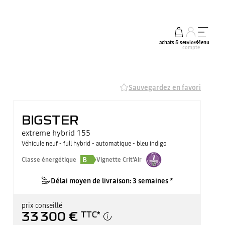
achats & services
mon
Menu
compte
Sauvegardez en favori
BIGSTER
extreme hybrid 155
Véhicule neuf - full hybrid - automatique - bleu indigo
B
Classe énergétique
Vignette Crit'Air
Délai moyen de livraison: 3 semaines *
prix conseillé
33 300 €
TTC
*