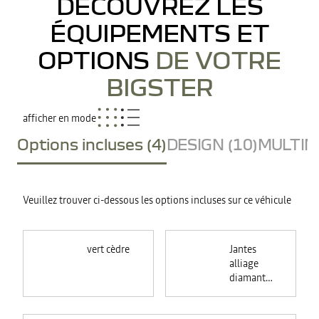
DÉCOUVREZ LES
ÉQUIPEMENTS ET
OPTIONS
DE VOTRE
BIGSTER
afficher en mode
Options incluses (4)
DESIGN (10)
MULTIME
Veuillez trouver ci-dessous les options incluses sur ce véhicule
vert cèdre
Jantes
alliage
diamantées
18"
TAGASAN