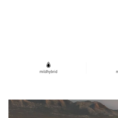
mildhybrid
m