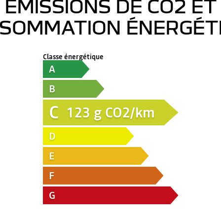
ÉMISSIONS DE CO2 ET
SOMMATION ÉNERGÉT
Classe énergétique
A
B
C
123
g CO2/km
D
E
F
G