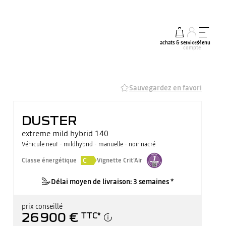
achats & services
mon
Menu
compte
Sauvegardez en favori
DUSTER
extreme mild hybrid 140
Véhicule neuf - mildhybrid - manuelle - noir nacré
C
Classe énergétique
Vignette Crit'Air
Délai moyen de livraison: 3 semaines *
prix conseillé
26 900 €
TTC
*