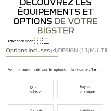
DÉCOUVREZ LES
ÉQUIPEMENTS ET
OPTIONS
DE VOTRE
BIGSTER
afficher en mode
Options incluses (4)
DESIGN (11)
MULTIME
Veuillez trouver ci-dessous les options incluses sur ce véhicule
gris
Hayon
schiste
électrique