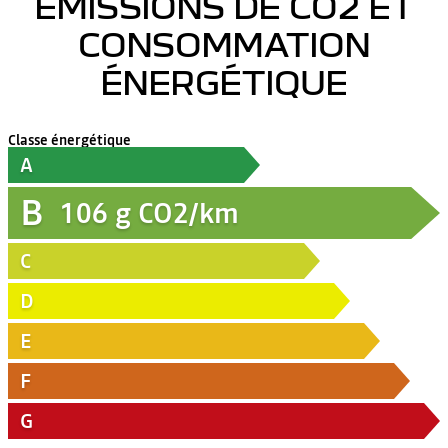
ÉMISSIONS DE CO2 ET
CONSOMMATION
ÉNERGÉTIQUE
Classe énergétique
A
B
106
g CO2/km
C
D
E
F
G