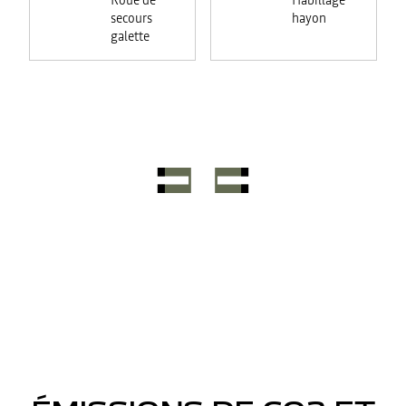
Roue de
Habillage
secours
hayon
galette