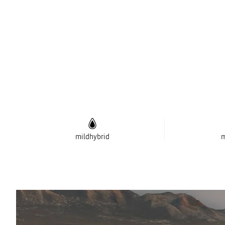
mildhybrid
m