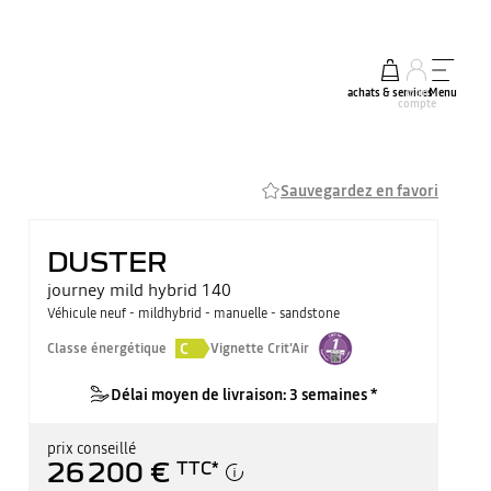
achats & services
mon
Menu
compte
Sauvegardez en favori
DUSTER
journey mild hybrid 140
Véhicule neuf - mildhybrid - manuelle - sandstone
C
Classe énergétique
Vignette Crit'Air
Délai moyen de livraison: 3 semaines *
prix conseillé
26 200 €
TTC
*