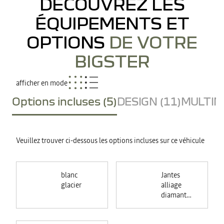
DÉCOUVREZ LES
ÉQUIPEMENTS ET
OPTIONS
DE VOTRE
BIGSTER
afficher en mode
Options incluses (5)
DESIGN (11)
MULTIME
Veuillez trouver ci-dessous les options incluses sur ce véhicule
blanc
Jantes
glacier
alliage
diamantées
18"
TAGASAN