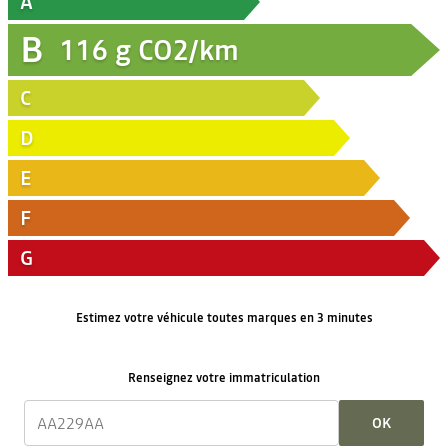
A
B
116
g CO2/km
C
D
E
F
G
Estimez votre véhicule toutes marques en 3 minutes
Renseignez votre immatriculation
OK