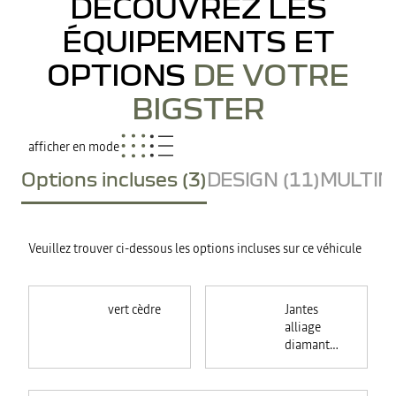
DÉCOUVREZ LES
ÉQUIPEMENTS ET
OPTIONS
DE VOTRE
BIGSTER
afficher en mode
Options incluses (3)
DESIGN (11)
MULTIME
Veuillez trouver ci-dessous les options incluses sur ce véhicule
vert cèdre
Jantes
alliage
diamantées
18"
TAGASAN