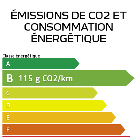
ÉMISSIONS DE CO2 ET
CONSOMMATION
ÉNERGÉTIQUE
Classe énergétique
A
B
115
g CO2/km
C
D
E
F