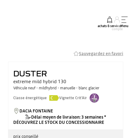
achats & services
mon
Menu
compte
Sauvegardez en favori
DUSTER
extreme mild hybrid 130
Véhicule neuf - mildhybrid - manuelle - blanc glacier
C
Classe énergétique
Vignette Crit'Air
DACIA FONTAINE
Délai moyen de livraison: 3 semaines *
DÉCOUVREZ LE STOCK DU CONCESSIONNAIRE
prix conseillé