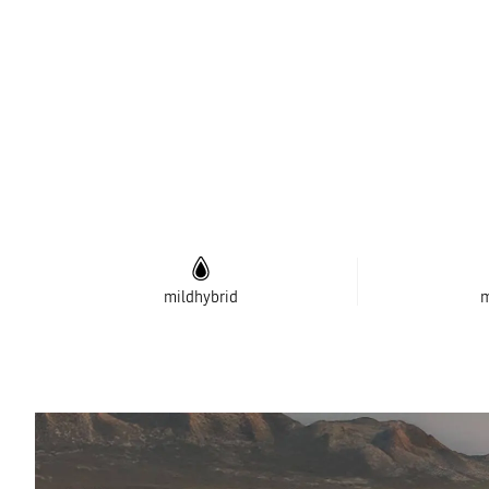
mildhybrid
m