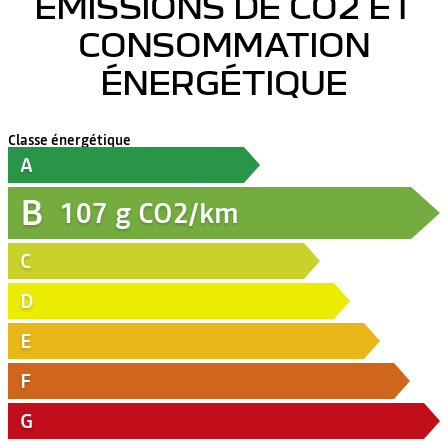
ÉMISSIONS DE CO2 ET
CONSOMMATION
ÉNERGÉTIQUE
Classe énergétique
A
B
107
g CO2/km
C
D
E
F
G