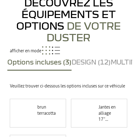
DÉCOUVREZ LES
ÉQUIPEMENTS ET
OPTIONS
DE VOTRE
DUSTER
afficher en mode
Options incluses (3)
DESIGN (12)
MULTIME
Veuillez trouver ci-dessous les options incluses sur ce véhicule
brun
Jantes en
terracotta
alliage
17''
TERGAN
noires