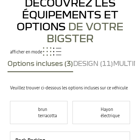
DÉCOUVREZ LES
ÉQUIPEMENTS ET
OPTIONS
DE VOTRE
BIGSTER
afficher en mode
Options incluses (3)
DESIGN (11)
MULTIME
Veuillez trouver ci-dessous les options incluses sur ce véhicule
brun
Hayon
terracotta
électrique