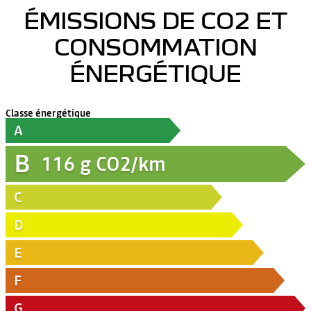
ÉMISSIONS DE CO2 ET
CONSOMMATION
ÉNERGÉTIQUE
Classe énergétique
A
B
116
g CO2/km
C
D
E
F
G