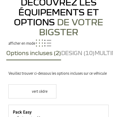
DÉCOUVREZ LES
ÉQUIPEMENTS ET
OPTIONS
DE VOTRE
BIGSTER
afficher en mode
Options incluses (2)
DESIGN (10)
MULTIME
Veuillez trouver ci-dessous les options incluses sur ce véhicule
vert cèdre
Pack Easy