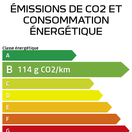
ÉMISSIONS DE CO2 ET
CONSOMMATION
ÉNERGÉTIQUE
Classe énergétique
A
B
114
g CO2/km
C
D
E
F
G