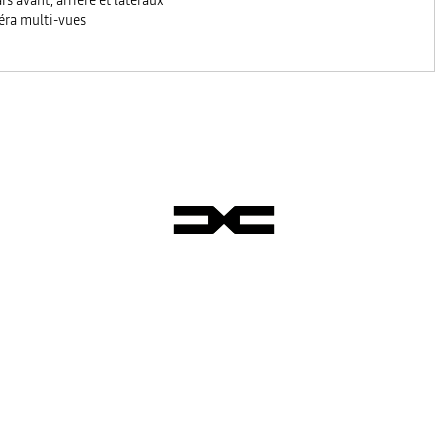
rs avant, arrière et latéraux
ra multi-vues