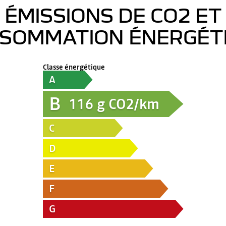
ÉMISSIONS DE CO2 ET
SOMMATION ÉNERGÉT
Classe énergétique
A
B
116
g CO2/km
C
D
E
F
G