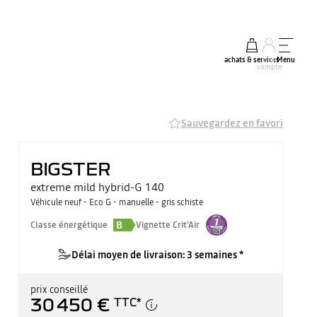
achats & services
mon
Menu
compte
Sauvegardez en favori
BIGSTER
extreme mild hybrid-G 140
Véhicule neuf - Eco G - manuelle - gris schiste
B
Classe énergétique
Vignette Crit'Air
Délai moyen de livraison: 3 semaines *
prix conseillé
30 450 €
TTC
*