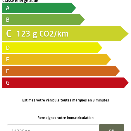
Classe énergétique
A
B
C
123
g CO2/km
D
E
F
G
Estimez votre véhicule toutes marques en 3 minutes
Renseignez votre immatriculation