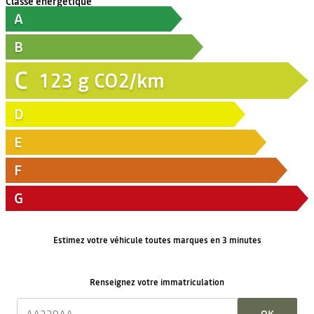
Classe énergétique
A
B
C
123
g CO2/km
D
E
F
G
Estimez votre véhicule toutes marques en 3 minutes
Renseignez votre immatriculation