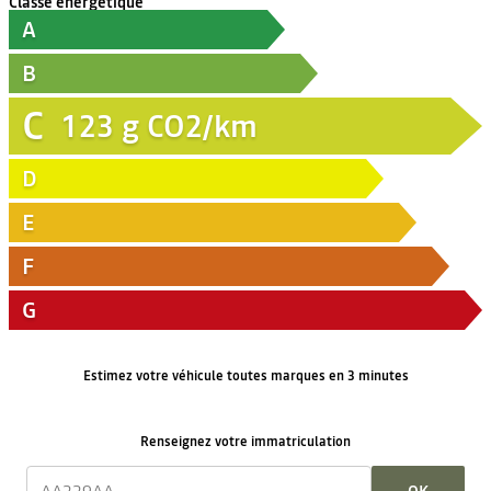
Classe énergétique
A
B
C
123
g CO2/km
D
E
F
G
Estimez votre véhicule toutes marques en 3 minutes
Renseignez votre immatriculation