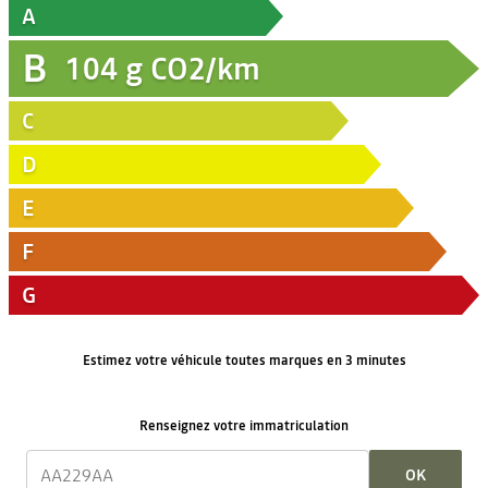
A
B
104
g CO2/km
C
D
E
F
G
Estimez votre véhicule toutes marques en 3 minutes
Renseignez votre immatriculation
OK