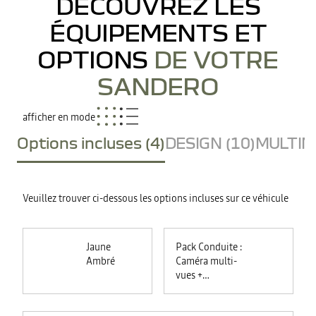
DÉCOUVREZ LES
ÉQUIPEMENTS ET
OPTIONS
DE VOTRE
SANDERO
afficher en mode
Options incluses (4)
DESIGN (10)
MULTIME
Veuillez trouver ci-dessous les options incluses sur ce véhicule
Jaune
Pack Conduite :
Ambré
Caméra multi-
vues +
commutation
automatique des