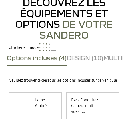
DÉCOUVREZ LES
ÉQUIPEMENTS ET
OPTIONS
DE VOTRE
SANDERO
afficher en mode
Options incluses (4)
DESIGN (10)
MULTIME
Veuillez trouver ci-dessous les options incluses sur ce véhicule
Jaune
Pack Conduite :
Ambré
Caméra multi-
vues +
commutation
automatique des