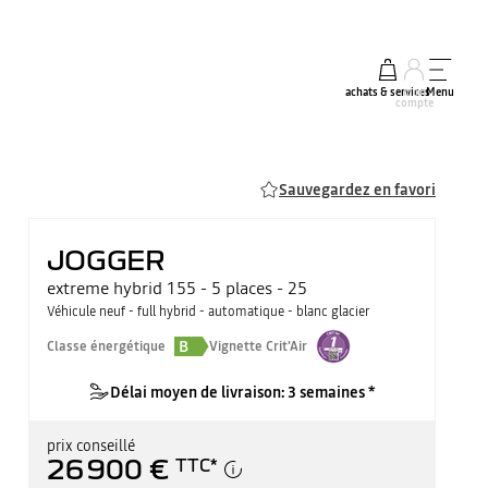
achats & services
mon
Menu
compte
Sauvegardez en favori
JOGGER
extreme hybrid 155 - 5 places - 25
Véhicule neuf - full hybrid - automatique - blanc glacier
B
Classe énergétique
Vignette Crit'Air
Délai moyen de livraison: 3 semaines *
prix conseillé
26 900 €
TTC
*