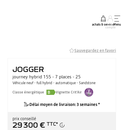
achats & services
mon
Menu
compte
Sauvegardez en favori
JOGGER
journey hybrid 155 - 7 places - 25
Véhicule neuf - full hybrid - automatique - Sandstone
B
Classe énergétique
Vignette Crit'Air
Délai moyen de livraison: 3 semaines *
prix conseillé
29 300 €
TTC
*