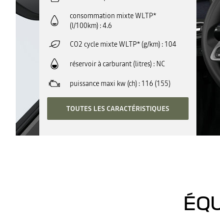
consommation mixte WLTP*
(l/100km)
4.6
CO2 cycle mixte WLTP* (g/km)
104
réservoir à carburant (litres)
NC
puissance maxi kw (ch)
116 (155)
TOUTES LES CARACTÉRISTIQUES
ÉQU