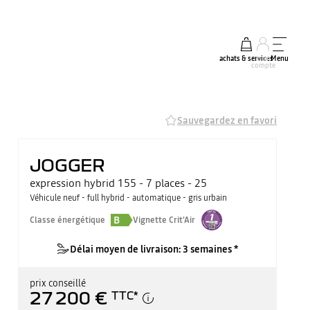
achats & services
mon
Menu
compte
Sauvegardez en favori
JOGGER
expression hybrid 155 - 7 places - 25
Véhicule neuf - full hybrid - automatique - gris urbain
B
Classe énergétique
Vignette Crit'Air
Délai moyen de livraison: 3 semaines *
prix conseillé
27 200 €
TTC
*