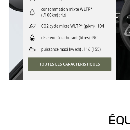
consommation mixte WLTP*
(l/100km)
4.6
CO2 cycle mixte WLTP* (g/km)
104
réservoir à carburant (litres)
NC
puissance maxi kw (ch)
116 (155)
TOUTES LES CARACTÉRISTIQUES
ÉQU