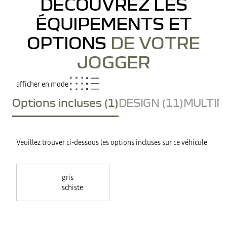
DÉCOUVREZ LES
ÉQUIPEMENTS ET
OPTIONS
DE VOTRE
JOGGER
afficher en mode
Options incluses (1)
DESIGN (11)
MULTIME
Veuillez trouver ci-dessous les options incluses sur ce véhicule
gris
schiste