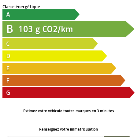
Classe énergétique
A
B
103
g CO2/km
C
D
E
F
G
Estimez votre véhicule toutes marques en 3 minutes
Renseignez votre immatriculation