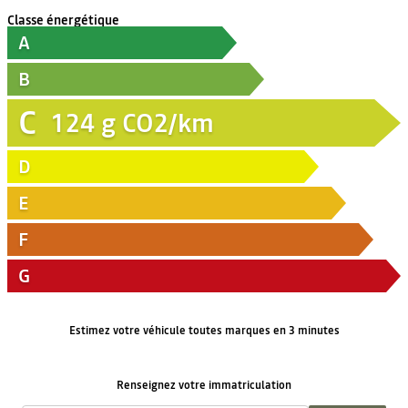
Classe énergétique
A
B
C
124
g CO2/km
D
E
F
G
Estimez votre véhicule toutes marques en 3 minutes
Renseignez votre immatriculation