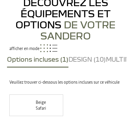
DÉCOUVREZ LES
ÉQUIPEMENTS ET
OPTIONS
DE VOTRE
SANDERO
afficher en mode
Options incluses (1)
DESIGN (10)
MULTIME
Veuillez trouver ci-dessous les options incluses sur ce véhicule
Beige
Safari