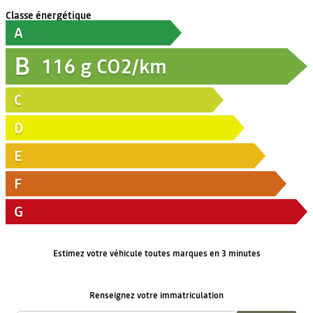
Classe énergétique
A
B
116
g CO2/km
C
D
E
F
G
Estimez votre véhicule toutes marques en 3 minutes
Renseignez votre immatriculation