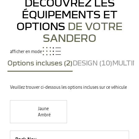
DÉCOUVREZ LES
ÉQUIPEMENTS ET
OPTIONS
DE VOTRE
SANDERO
afficher en mode
Options incluses (2)
DESIGN (10)
MULTIME
Veuillez trouver ci-dessous les options incluses sur ce véhicule
Jaune
Ambré