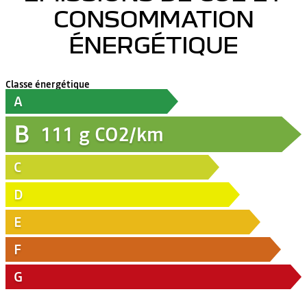
CONSOMMATION
ÉNERGÉTIQUE
Classe énergétique
A
B
111
g CO2/km
C
D
E
F
G