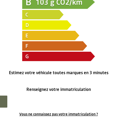
B
103
g CO2/km
C
D
E
F
G
Estimez votre véhicule toutes marques en 3 minutes
Renseignez votre immatriculation
Vous ne connaissez pas votre immatriculation ?