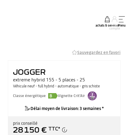
achats & services
mon
Menu
compte
Sauvegardez en favori
JOGGER
extreme hybrid 155 - 5 places - 25
Véhicule neuf - full hybrid - automatique - gris schiste
B
Classe énergétique
Vignette Crit'Air
Délai moyen de livraison: 3 semaines *
prix conseillé
28 150 €
TTC
*